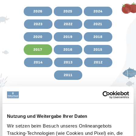
SERVICE
2026
2025
2024
2023
2022
2021
NEWSLETTER
2020
2019
2018
2017
2016
2015
2014
2013
2012
+49-
7541-
2011
2890-
0
Nutzung und Weitergabe Ihrer Daten
11.12.2017
Alnatura Magazin 12/2017: Fisch
Wir setzen beim Besuch unseres Onlineangebots
fair handeln
Tracking-Technologien (wie Cookies und Pixel) ein, die