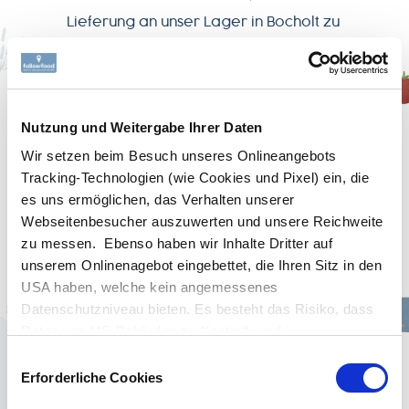
Lieferung an unser Lager in Bocholt zu
erfolgen. Der jeweilige Bestimmungsort
ist auch der Erfüllungsort (Ringschuld).
(3) Der Lieferung ist ein Lieferschein unter
Nutzung und Weitergabe Ihrer Daten
Angabe von Datum (Ausstellung und
Wir setzen beim Besuch unseres Onlineangebots
Versand), Inhalt der Lieferung
Tracking-Technologien (wie Cookies und Pixel) ein, die
es uns ermöglichen, das Verhalten unserer
(Artikelnummer und Anzahl) sowie
Webseitenbesucher auszuwerten und unsere Reichweite
unserer Bestellkennung (Datum und
zu messen. Ebenso haben wir Inhalte Dritter auf
Nummer) beizulegen. Fehlt der
unserem Onlinenagebot eingebettet, die Ihren Sitz in den
Lieferschein oder ist er unvollständig, so
USA haben, welche kein angemessenes
Datenschutzniveau bieten. Es besteht das Risiko, dass
haben wir hieraus resultierende
Daten von US-Behörden zu Kontroll- und
Verzögerungen in der Bearbeitung und
Überwachungszwecken verarbeitet werden, ohne dass
Einwilligungsauswahl
Bezahlung nicht zu vertreten. Getrennt
Ihnen möglicherweise Rechtsbehelfsmöglichkeiten
Erforderliche Cookies
vom Lieferschein ist uns eine
zustehen. Die eingesetzten Dienstleister können Daten