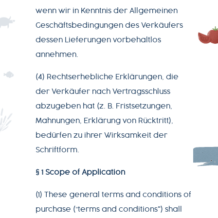
wenn wir in Kenntnis der Allgemeinen
Geschäftsbedingungen des Verkäufers
dessen Lieferungen vorbehaltlos
annehmen.
MAGAZIN
(4) Rechtserhebliche Erklärungen, die
ÜBER
der Verkäufer nach Vertragsschluss
UNS
abzugeben hat (z. B. Fristsetzungen,
Mahnungen, Erklärung von Rücktritt),
PRODUKTWELT
bedürfen zu ihrer Wirksamkeit der
Schriftform.
SERVICE
§ 1 Scope of Application
NEWSLETTER
(1) These general terms and conditions of
purchase (“terms and conditions") shall