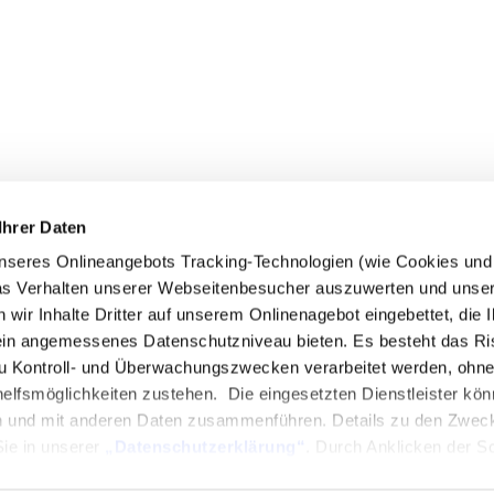
Ihrer Daten
seres Onlineangebots Tracking-Technologien (wie Cookies und P
das Verhalten unserer Webseitenbesucher auszuwerten und unse
r Inhalte Dritter auf unserem Onlinenagebot eingebettet, die Ih
in angemessenes Datenschutzniveau bieten. Es besteht das Ri
 Kontroll- und Überwachungszwecken verarbeitet werden, ohne
lfsmöglichkeiten zustehen. Die eingesetzten Dienstleister kön
n und mit anderen Daten zusammenführen. Details zu den Zwec
Sie in unserer
„Datenschutzerklärung“
. Durch Anklicken der Sc
Auswählen einzelner Cookies bzw. Dienste (Kategorien) in den Ei