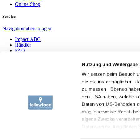
Online-Shop
Service
Navigation überspringen
Impact-ABC
Händler
FAQ
Jobs
Pressestimmen
Nutzung und Weitergabe 
Newsletter
Wir setzen beim Besuch un
followfood GmbH
die es uns ermöglichen, 
Metzstraße 2
zu messen. Ebenso haben wi
D-88045 Friedrichshafen
den USA haben, welche ke
+49-7541-2890-0
Daten von US-Behörden zu
info@followfood.de
möglicherweise Rechtsbehe
Presseanfragen an:
eigene Zwecke verarbeite
presse@followfood.de
Datenverarbeitung finden 
Navigation überspringen
„akzeptieren“ oder durch 