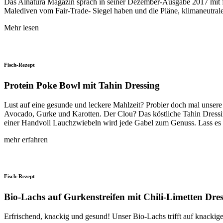
Das Alnatura Magazin sprach in seiner Dezember-Ausgabe 2017 mit fo
Malediven vom Fair-Trade- Siegel haben und die Pläne, klimaneutral
Mehr lesen
Fisch-Rezept
Protein Poke Bowl mit Tahin Dressing
Lust auf eine gesunde und leckere Mahlzeit? Probier doch mal unsere
Avocado, Gurke und Karotten. Der Clou? Das köstliche Tahin Dressin
einer Handvoll Lauchzwiebeln wird jede Gabel zum Genuss. Lass es
mehr erfahren
Fisch-Rezept
Bio-Lachs auf Gurkenstreifen mit Chili-Limetten Dre
Erfrischend, knackig und gesund! Unser Bio-Lachs trifft auf knackige