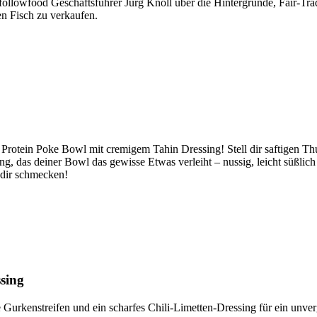
llowfood Geschäftsführer Jürg Knoll über die Hintergründe, Fair-Trad
en Fisch zu verkaufen.
 Protein Poke Bowl mit cremigem Tahin Dressing! Stell dir saftigen T
g, das deiner Bowl das gewisse Etwas verleiht – nussig, leicht süßli
 dir schmecken!
ssing
 Gurkenstreifen und ein scharfes Chili-Limetten-Dressing für ein unver