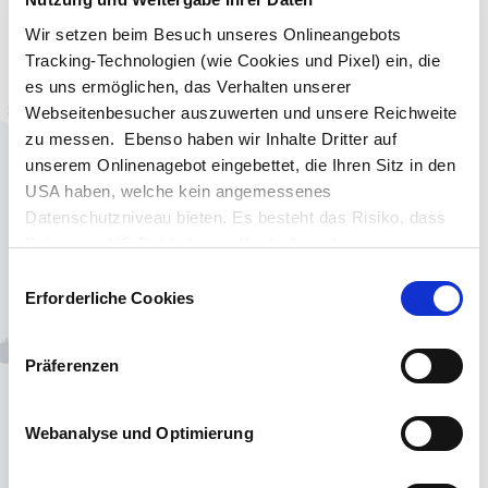
Bio-Instant-Nudeln
Wir setzen beim Besuch unseres Onlineangebots
Tracking-Technologien (wie Cookies und Pixel) ein, die
es uns ermöglichen, das Verhalten unserer
Webseitenbesucher auszuwerten und unsere Reichweite
07.11.2024
Pressemitteilung
AGB
zu messen. Ebenso haben wir Inhalte Dritter auf
followfood gewinnt als erstes
unserem Onlinenagebot eingebettet, die Ihren Sitz in den
Unternehmen 3x den Deutschen
USA haben, welche kein angemessenes
Nachhaltigkeitspreis
Datenschutz
Datenschutzniveau bieten. Es besteht das Risiko, dass
Daten von US-Behörden zu Kontroll- und
Überwachungszwecken verarbeitet werden, ohne dass
Impressum
Einwilligungsauswahl
Ihnen möglicherweise Rechtsbehelfsmöglichkeiten
Erforderliche Cookies
05.08.2024
zustehen. Die eingesetzten Dienstleister können Daten
Lebensmittelpraxis: Godo Röben
für eigene Zwecke verarbeiten und mit anderen Daten
berät Followfood
Präferenzen
zusammenführen. Details zu den Zwecken der
Datenverarbeitung finden Sie in unserer
„Datenschutzerklärung“
. Durch Anklicken der
Webanalyse und Optimierung
Schaltfläche „akzeptieren“ oder durch Auswählen
05.08.2024
Pressemitteilung
einzelner Cookies bzw. Dienste (Kategorien) in den
followfood holt Ex Rügenwalder