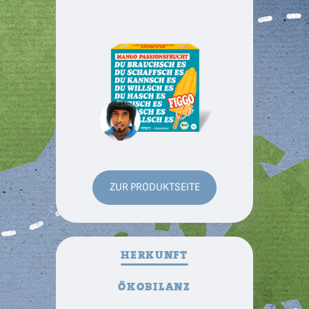
MAGAZIN
ÜBER
UNS
ZUR PRODUKTSEITE
PRODUKTWELT
HERKUNFT
SERVICE
ÖKOBILANZ