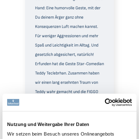
Hand: Eine humorvolle Geste, mit der
Du deinem Ärger ganz ohne
Konsequenzen Luft machen kannst.
Für weniger Aggressionen und mehr
Spaß und Leichtigkeit im Alltag. Und
gesetzlich abgesichert, natürlich!
Erfunden hat die Geste Star-Comedian
Teddy Teclebrhan. Zusammen haben
wir einen lang ersehnten Traum von
Teddy wahr gemacht und die FIGGO
Hand als Stieleis in den deutschen
Handel gebracht. Das Rezept für unser
FIGGO Eis ist so einfach wie genial:
Nutzung und Weitergabe Ihrer Daten
eine Menge leckere Früchte, Wasser
Wir setzen beim Besuch unseres Onlineangebots
und ein Schuss Agavendicksaft. Sonst