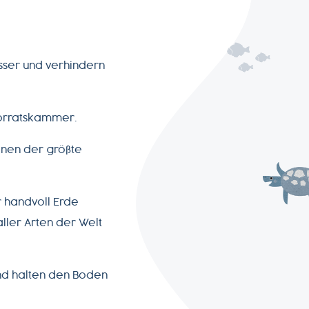
sser und verhindern
Vorratskammer.
anen der größte
r handvoll Erde
ller Arten der Welt
nd halten den Boden