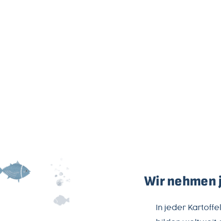
MAGAZIN
ÜBER
UNS
PRODUKTWELT
SERVICE
NEWSLETTER
Wir nehmen j
+49-
In jeder Kartoff
7541-