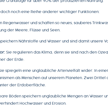
 die Grundlage für über 90% der produzierten Nahrung.
edoch noch eine Reihe anderer wichtiger Funktionen:
ern Regenwasser und schaffen so neues, sauberes Trinkwa
ung der Meere, Flüsse und Seen.
speichern Nährstoffe und Wasser und sind damit unsere 
or:
Sie regulieren das Klima, denn sie sind nach den Oze
her der Erde.
ie spiegeln eine unglaubliche Artenvielfalt wider. In eine
ismen als Menschen auf unserem Planeten. Zwei Drittel a
unter der Erdoberfläche.
bare Böden speichern unglaubliche Mengen an Wasser u
erhindert Hochwasser und Erosion.