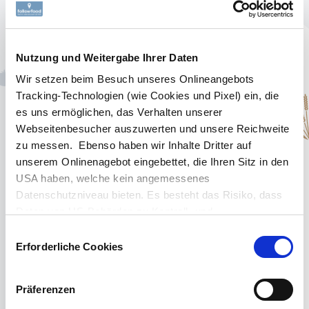
VEGGIE/VEGAN-REZEPT
Nutzung und Weitergabe Ihrer Daten
Pizza Schnecken
Wir setzen beim Besuch unseres Onlineangebots
Tracking-Technologien (wie Cookies und Pixel) ein, die
AGB
es uns ermöglichen, das Verhalten unserer
Lust auf schnelle, leckere Snacks?
Webseitenbesucher auszuwerten und unsere Reichweite
Unsere Pizzaschnecken sind der perfekte
zu messen. Ebenso haben wir Inhalte Dritter auf
Mix aus knusprigem Teig, würziger
Datenschutz
unserem Onlinenagebot eingebettet, die Ihren Sitz in den
Tomatensauce und frischem Gemüse!
USA haben, welche kein angemessenes
Einfach Teig vorbereiten, mit deinen
Datenschutzniveau bieten. Es besteht das Risiko, dass
Impressum
Lieblingszutaten belegen, aufrollen und
Daten von US-Behörden zu Kontroll- und
ab in den Ofen. In nur 20 Minuten sind sie
Überwachungszwecken verarbeitet werden, ohne dass
Einwilligungsauswahl
fertig und ideal für jede Party oder den
Ihnen möglicherweise Rechtsbehelfsmöglichkeiten
Erforderliche Cookies
gemütlichen Abend zuhause.
zustehen. Die eingesetzten Dienstleister können Daten
für eigene Zwecke verarbeiten und mit anderen Daten
MEHR ERFAHREN
Präferenzen
zusammenführen. Details zu den Zwecken der