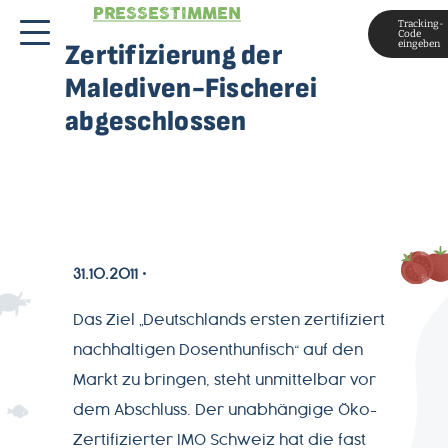
PRESSESTIMMEN
Tracking-
Code
eingeben
Zertifizierung der
Malediven-Fischerei
abgeschlossen
31.10.2011
MAGAZIN
Das Ziel „Deutschlands ersten zertifiziert
ÜBER
nachhaltigen Dosenthunfisch“ auf den
UNS
Markt zu bringen, steht unmittelbar vor
dem Abschluss. Der unabhängige Öko-
PRODUKTWELT
Zertifizierter IMO Schweiz hat die fast