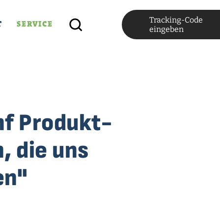
Tracking-Code
T
SERVICE
eingeben
nf Produkt-
, die uns
en"