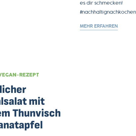
es dir schmecken!
#nachhaltignachkochen
MEHR ERFAHREN
VEGAN-REZEPT
licher
lsalat mit
em Thunvisch
anatapfel