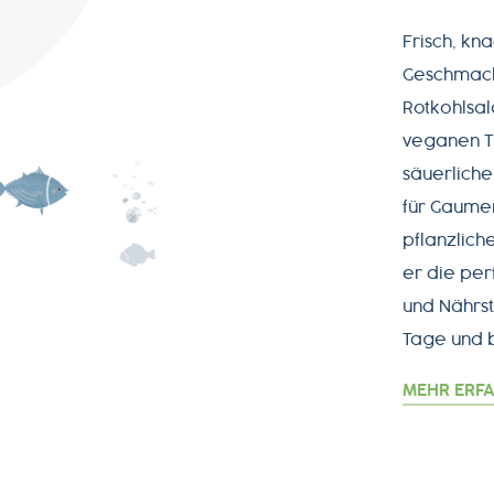
Frisch, kn
Geschmack:
Rotkohlsal
veganen Th
säuerliche
für Gaumen
pflanzliche
er die per
und Nährst
Tage und 
MEHR ERF