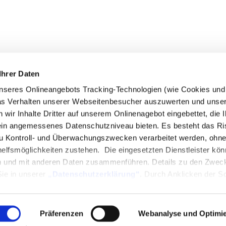
 FOLLOWFOOD
SERVICE
Ihrer Daten
wir sind
Impact-ABC
seres Onlineangebots Tracking-Technologien (wie Cookies und P
uktwelt
Händler
das Verhalten unserer Webseitenbesucher auszuwerten und unse
king-Code
FAQ
r Inhalte Dritter auf unserem Onlinenagebot eingebettet, die Ih
erei-Richtlinien
Jobs
in angemessenes Datenschutzniveau bieten. Es besteht das Ri
ct Report
Pressestimmen
 Kontroll- und Überwachungszwecken verarbeitet werden, ohne
lfsmöglichkeiten zustehen. Die eingesetzten Dienstleister kön
ne-Shop
Newsletter
n und mit anderen Daten zusammenführen. Details zu den Zwec
Sie in unserer
„Datenschutzerklärung“
. Durch Anklicken der Sc
Auswählen einzelner Cookies bzw. Dienste (Kategorien) in den Ei
illigung zur Verarbeitung Ihrer Daten zu den jeweiligen Zwecken. 
, für die Nutzung des Onlineangebots nicht erforderlich und kann je
Präferenzen
Webanalyse und Optimi
lungen widerrufen werden. Wenn Sie das Banner mit „Ablehnen“ 