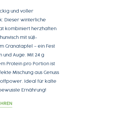
ackig und voller
 Dieser winterliche
at kombiniert herzhaften
unvisch mit süß-
m Granatapfel – ein Fest
 und Auge. Mit 24 g
m Protein pro Portion ist
fekte Mischung aus Genuss
offpower. Ideal für kalte
bewusste Ernährung!
AHREN