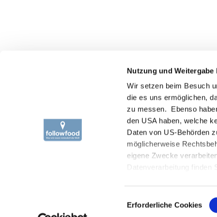
ÜBER
Besuche uns auf:
Nutzung und Weitergabe 
Wer 
Wir setzen beim Besuch un
Prod
die es uns ermöglichen, 
Trac
zu messen. Ebenso haben wi
Fisch
den USA haben, welche ke
Impa
Daten von US-Behörden zu
möglicherweise Rechtsbehe
Onli
eigene Zwecke verarbeite
Datenverarbeitung finden 
„akzeptieren“ oder durch 
erteilen Sie uns Ihre Einw
Einwilligungsauswahl
Einwilligung ist freiwillig
Erforderliche Cookies
unsere Datenschutzeinstel