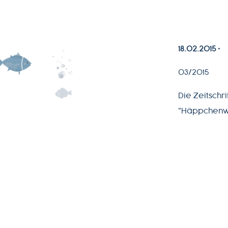
PRODUKTWELT
SERVICE
18.02.2015
NEWSLETTER
03/2015
Die Zeitschri
"Häppchenwe
+49-
7541-
2890-
0