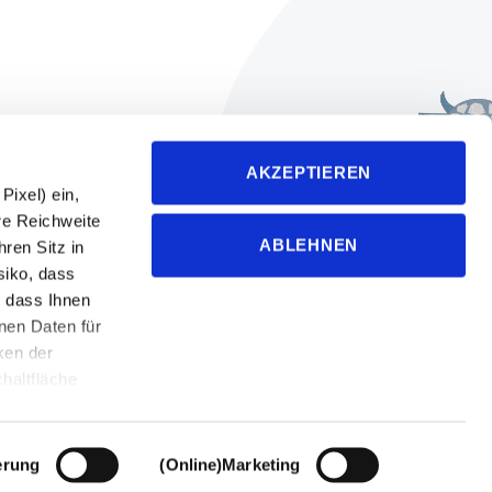
followfood GmbH
AKZEPTIEREN
Metzstraße 2
ixel) ein,
D-88045 Friedrichshafen
re Reichweite
ABLEHNEN
ren Sitz in
+49-7541-2890-0
siko, dass
info@followfood.de
 dass Ihnen
nen Daten für
Presseanfragen an:
ken der
presse@followfood.de
haltfläche
nstellungen,
Die
derzeit über
erung
(Online)Marketing
bestätigen,