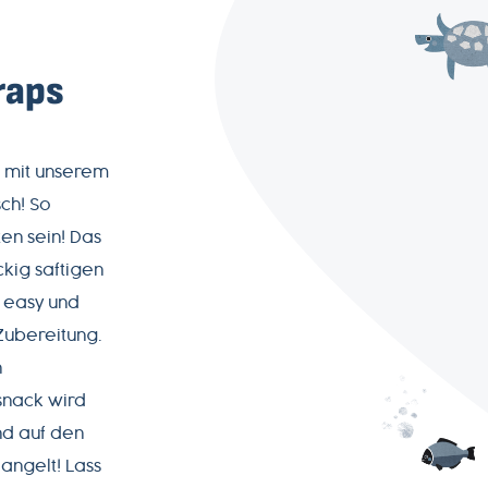
raps
p mit unserem
ch! So
en sein! Das
kig saftigen
 easy und
 Zubereitung.
n
snack wird
nd auf den
angelt! Lass