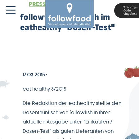
PRESSESTIMMEN
Tracking-
Code
eingeben
followfish Thunfisch im
eathealthy "Dosen-Test"
17.03.2015
MAGAZIN
eat healthy 3/2015
Die Redaktion der eathealthy stellte den
ÜBER
Dosenthunfisch von followfish in ihrer
UNS
aktuellen Ausgabe unter "Einkaufen /
Dosen-Test" als guten Lieferanten von
PRODUKTWELT