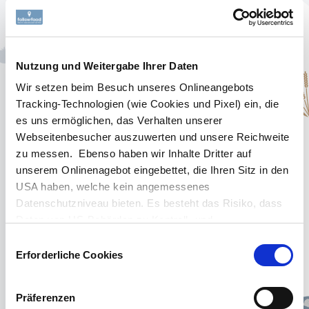
VEGGIE/VEGAN-REZEPT
Bruschetta mit
veganem followfood
Nutzung und Weitergabe Ihrer Daten
Thunvisch, Paprika und
Wir setzen beim Besuch unseres Onlineangebots
Kapern
Tracking-Technologien (wie Cookies und Pixel) ein, die
AGB
es uns ermöglichen, das Verhalten unserer
Webseitenbesucher auszuwerten und unsere Reichweite
Möchtest Du eine köstliche Bruschetta
zu messen. Ebenso haben wir Inhalte Dritter auf
zaubern?
Datenschutz
unserem Onlinenagebot eingebettet, die Ihren Sitz in den
Dann probiere doch unsere Variante mit
USA haben, welche kein angemessenes
veganem Thunfisch von followfood,
Datenschutzniveau bieten. Es besteht das Risiko, dass
Impressum
Paprika und Kapern. Diese leckere
Daten von US-Behörden zu Kontroll- und
Kombination kannst Du im Handumdrehen
Überwachungszwecken verarbeitet werden, ohne dass
Einwilligungsauswahl
selbst zubereiten und hast im Nu ein
Ihnen möglicherweise Rechtsbehelfsmöglichkeiten
Erforderliche Cookies
wunderbares Abendessen auf dem Tisch.
zustehen. Die eingesetzten Dienstleister können Daten
Ideal für einen gemütlichen Abend mit
für eigene Zwecke verarbeiten und mit anderen Daten
Präferenzen
Freunden oder Familie, wird diese
zusammenführen. Details zu den Zwecken der