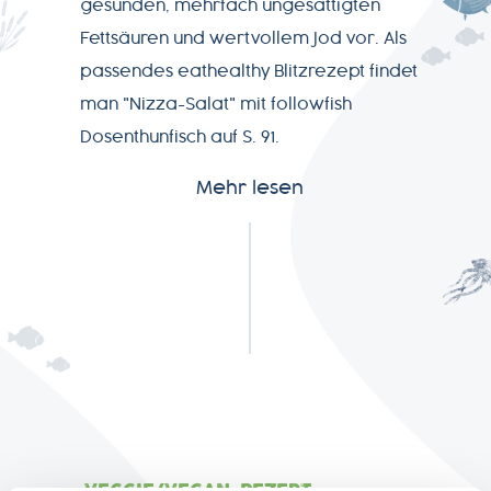
gesunden, mehrfach ungesättigten
Fettsäuren und wertvollem Jod vor. Als
SERVICE
passendes eathealthy Blitzrezept findet
man "Nizza-Salat" mit followfish
NEWSLETTER
Dosenthunfisch auf S. 91.
Mehr lesen
+49-
7541-
2890-
0