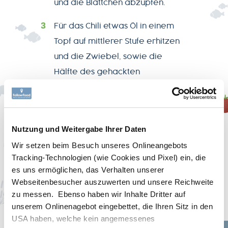
und die Blättchen abzupfen.
Für das Chili etwas Öl in einem
Topf auf mittlerer Stufe erhitzen
und die Zwiebel, sowie die
Hälfte des gehackten
Knoblauchs darin andünsten.
Kidneybohnen, gehackte
Tomaten, Paprikapulver,
Nutzung und Weitergabe Ihrer Daten
Kreuzkümmel und Chiliflocken
Wir setzen beim Besuch unseres Onlineangebots
Tracking-Technologien (wie Cookies und Pixel) ein, die
dazugeben. Das ganze ein paar
es uns ermöglichen, das Verhalten unserer
Minuten köcheln lassen und mit
Webseitenbesucher auszuwerten und unsere Reichweite
Salz und Pfeffer abschmecken.
zu messen. Ebenso haben wir Inhalte Dritter auf
unserem Onlinenagebot eingebettet, die Ihren Sitz in den
Während das Chili köchelt, die
USA haben, welche kein angemessenes
Avocadocreme zubereiten: