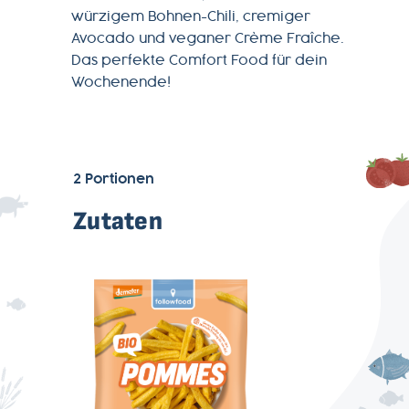
würzigem Bohnen-Chili, cremiger
Avocado und veganer Crème Fraîche.
MAGAZIN
Das perfekte Comfort Food für dein
Wochenende!
ÜBER
UNS
2
Portionen
PRODUKTWELT
Zutaten
SERVICE
NEWSLETTER