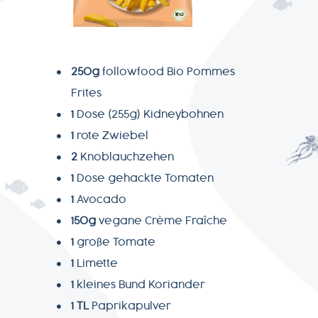
+49-
7541-
2890-
0
250g
followfood Bio Pommes
Frites
1
Dose (255g) Kidneybohnen
1
rote Zwiebel
2
Knoblauchzehen
1
Dose gehackte Tomaten
1
Avocado
150g
vegane Crème Fraîche
1
große Tomate
1
Limette
1
kleines Bund Koriander
1 TL
Paprikapulver