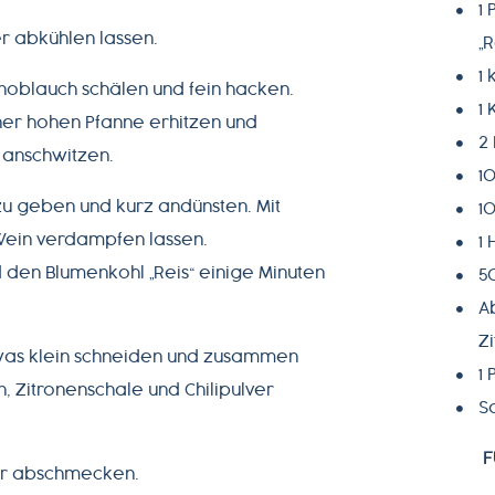
1
r abkühlen lassen.
„R
1
Knoblauch schälen und fein hacken.
1
ner hohen Pfanne erhitzen und
2 
 anschwitzen.
1
zu geben und kurz andünsten. Mit
1
ein verdampfen lassen.
1
en Blumenkohl „Reis“ einige Minuten
5
A
Z
was klein schneiden und zusammen
1 
Zitronenschale und Chilipulver
Sa
F
ffer abschmecken.