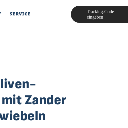
Tracking-Code
T
SERVICE
eingeben
liven-
 mit Zander
wiebeln