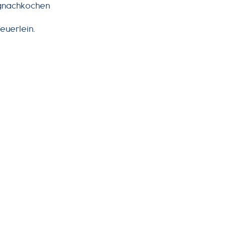
tignachkochen
euerlein.