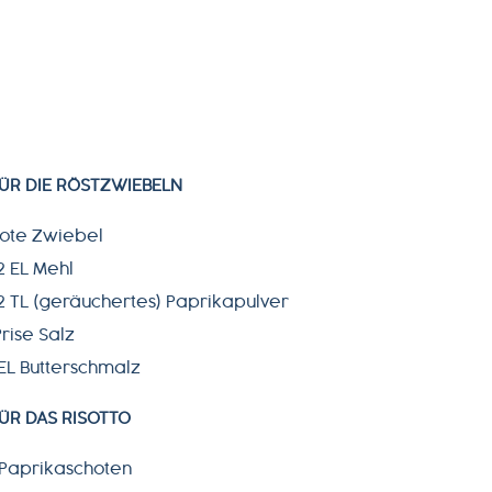
ÜR DIE RÖSTZWIEBELN
 rote Zwiebel
2 EL Mehl
/2 TL (geräuchertes) Paprikapulver
Prise Salz
 EL Butterschmalz
ÜR DAS RISOTTO
 Paprikaschoten