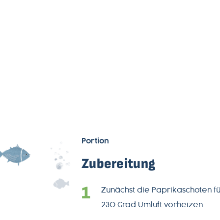
ÜBER
UNS
PRODUKTWELT
SERVICE
NEWSLETTER
Portion
Zubereitung
+49-
7541-
Zunächst die Paprikaschoten für
2890-
230 Grad Umluft vorheizen.
0