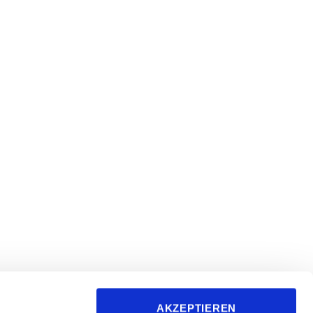
followfood GmbH
AKZEPTIEREN
Metzstraße 2