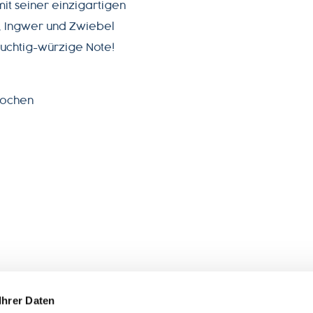
mit seiner einzigartigen
, Ingwer und Zwiebel
uchtig-würzige Note!
kochen
 FOLLOWFOOD
SERVICE
Ihrer Daten
wir sind
Impact-ABC