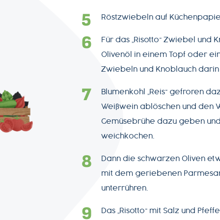
AGB
Röstzwiebeln auf Küchenpapie
Datenschutz
Für das „Risotto“ Zwiebel und 
Olivenöl in einem Topf oder ei
Zwiebeln und Knoblauch darin
Impressum
Blumenkohl „Reis“ gefroren da
Weißwein ablöschen und den W
Gemüsebrühe dazu geben und d
weichkochen.
Dann die schwarzen Oliven et
mit dem geriebenen Parmesan, 
unterrühren.
Das „Risotto“ mit Salz und Pfe