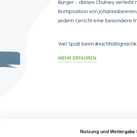
Burger - dieses Chutney verleiht 
Komposition von Johannisbeeren
jedem Gericht eine besondere fr
Viel Spaß beim #nachhaltignach
MEHR ERFAHREN
ÜBER
Besuche uns auf:
Nutzung und Weitergabe 
Wer 