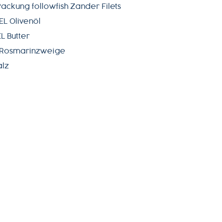
Packung followfish Zander Filets
EL Olivenöl
EL Butter
 Rosmarinzweige
alz