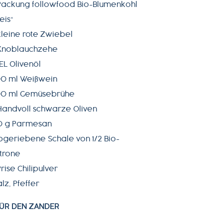
 Packung followfood Bio-Blumenkohl
eis“
 kleine rote Zwiebel
 Knoblauchzehe
EL Olivenöl
00 ml Weißwein
00 ml Gemüsebrühe
 Handvoll schwarze Oliven
0 g Parmesan
bgeriebene Schale von 1/2 Bio-
itrone
Prise Chilipulver
lz, Pfeffer
ÜR DEN ZANDER