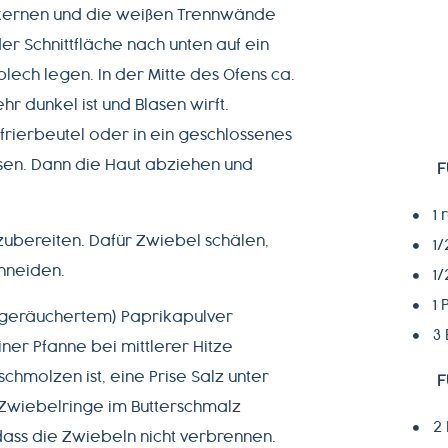
tkernen und die weißen Trennwände
er Schnittfläche nach unten auf ein
ech legen. In der Mitte des Ofens ca.
ehr dunkel ist und Blasen wirft.
efrierbeutel oder in ein geschlossenes
sen. Dann die Haut abziehen und
F
1
zubereiten. Dafür Zwiebel schälen,
1/
chneiden.
1
1 
 (geräuchertem) Paprikapulver
3
ner Pfanne bei mittlerer Hitze
chmolzen ist, eine Prise Salz unter
F
Zwiebelringe im Butterschmalz
2
 dass die Zwiebeln nicht verbrennen.