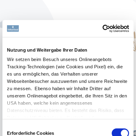
FISCH-REZEPT
Garnelen auf rotem
Nutzung und Weitergabe Ihrer Daten
Reis mit pikantem
Wir setzen beim Besuch unseres Onlineangebots
AGB
Koriander-Pesto
Tracking-Technologien (wie Cookies und Pixel) ein, die
es uns ermöglichen, das Verhalten unserer
Webseitenbesucher auszuwerten und unsere Reichweite
Datenschutz
Für Fernost-Feinschmecker haben wir ein
zu messen. Ebenso haben wir Inhalte Dritter auf
super leckeres Garnelen-Rezept
unserem Onlinenagebot eingebettet, die Ihren Sitz in den
entwickelt, bei dem unsere Gourmet Bio-
Impressum
USA haben, welche kein angemessenes
Riesengarnelen Black Tiger besonders
Datenschutzniveau bieten. Es besteht das Risiko, dass
gut zur Geltung kommen! Lecker zart und
Daten von US-Behörden zu Kontroll- und
saftig auf dem Grill zubereitet, passen sie
Überwachungszwecken verarbeitet werden, ohne dass
wunderbar zu einem frischen und leicht
Einwilligungsauswahl
Ihnen möglicherweise Rechtsbehelfsmöglichkeiten
scharfen Pesto mit Koriander, Chili, Ingwer
Erforderliche Cookies