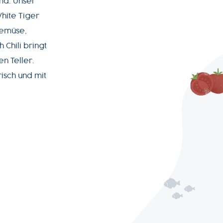
oma: Unser
White Tiger
Gemüse,
Chili bringt
en Teller.
frisch und mit