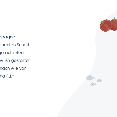
Kampagne
enten Schritt:
o auftreten.
wfish gestartet
, nach wie vor
t (…).“