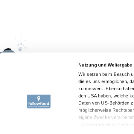
ÜBER
Besuche uns auf:
Nutzung und Weitergabe 
Wer 
Wir setzen beim Besuch un
Prod
die es uns ermöglichen, 
Trac
zu messen. Ebenso haben wi
Fisch
den USA haben, welche ke
Impa
Daten von US-Behörden zu
möglicherweise Rechtsbehe
Onli
eigene Zwecke verarbeite
Datenverarbeitung finden 
„akzeptieren“ oder durch 