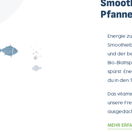
Smooth
Pfanne
Energie zu
Smoothieb
und der 
Bio-Blatts
spürst: En
du in den T
Das vitami
unsere Fr
ausgedach
MEHR ERF