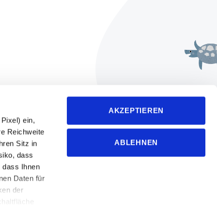
followfood GmbH
AKZEPTIEREN
Metzstraße 2
ixel) ein,
D-88045 Friedrichshafen
re Reichweite
ABLEHNEN
ren Sitz in
+49-7541-2890-0
siko, dass
info@followfood.de
 dass Ihnen
nen Daten für
Presseanfragen an:
ken der
presse@followfood.de
haltfläche
nstellungen,