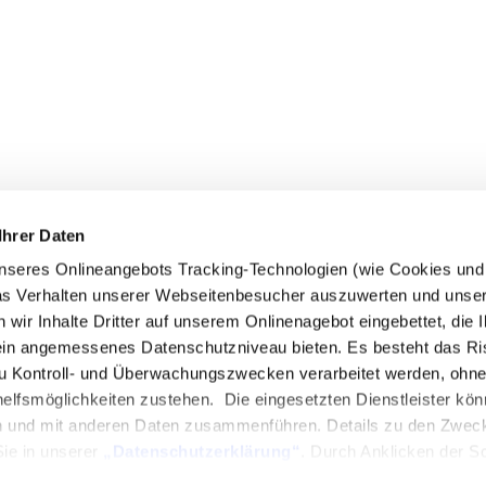
 FOLLOWFOOD
SERVICE
Ihrer Daten
wir sind
Impact-ABC
seres Onlineangebots Tracking-Technologien (wie Cookies und P
uktwelt
Händler
das Verhalten unserer Webseitenbesucher auszuwerten und unse
king-Code
FAQ
r Inhalte Dritter auf unserem Onlinenagebot eingebettet, die Ih
erei-Richtlinien
Jobs
in angemessenes Datenschutzniveau bieten. Es besteht das Ri
ct Report
Pressestimmen
 Kontroll- und Überwachungszwecken verarbeitet werden, ohne
lfsmöglichkeiten zustehen. Die eingesetzten Dienstleister kön
ne-Shop
Newsletter
n und mit anderen Daten zusammenführen. Details zu den Zwec
Sie in unserer
„Datenschutzerklärung“
. Durch Anklicken der Sc
Auswählen einzelner Cookies bzw. Dienste (Kategorien) in den Ei