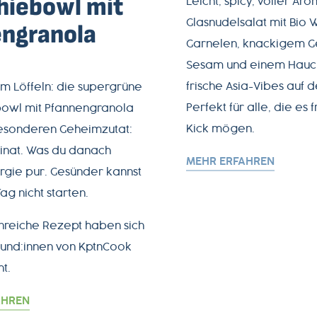
iebowl mit
Leicht, spicy, voller Ar
Glasnudelsalat mit Bio 
ngranola
Garnelen, knackigem 
Sesam und einem Hauch 
frische Asia-Vibes auf d
m Löffeln: die supergrüne
Perfekt für alle, die es 
owl mit Pfannengranola
Kick mögen.
besonderen
Geheimzutat:
pinat. Was du danach
MEHR ERFAHREN
ergie pur. Gesünder kannst
ag nicht starten.
nreiche Rezept haben sich
eund:innen von KptnCook
t.
AHREN