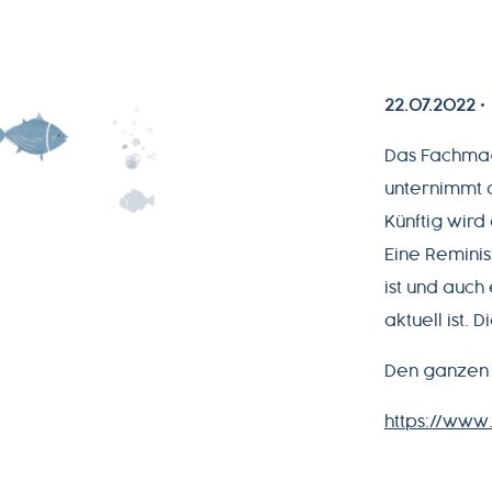
PRODUKTWELT
SERVICE
22.07.2022
NEWSLETTER
Das Fachmag
unternimmt 
Künftig wird
Eine Reminis
+49-
ist und auch
7541-
aktuell ist.
2890-
0
Den ganzen A
https://www