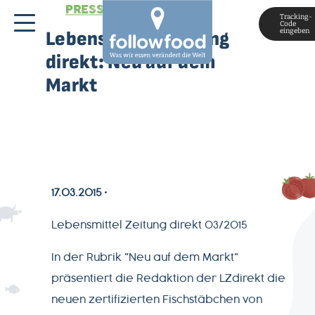
PRESSESTIMMEN
Tracking-
Code
eingeben
Lebensmittel Zeitung
direkt: Neu auf dem
Markt
MAGAZIN
17.03.2015
ÜBER
Lebensmittel Zeitung direkt 03/2015
UNS
In der Rubrik "Neu auf dem Markt"
präsentiert die Redaktion der LZdirekt die
PRODUKTWELT
neuen zertifizierten Fischstäbchen von