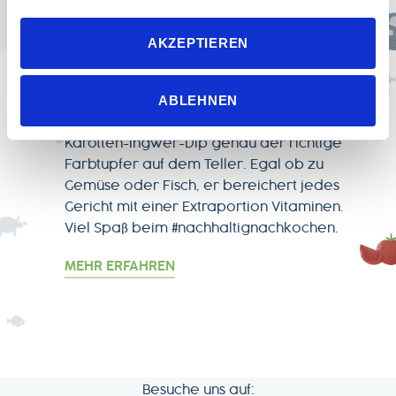
unsere Datenschutzeinstellungen widerrufen werden.
Wenn Sie das Banner mit „Ablehnen“ bestätigen, werden
AKZEPTIEREN
nur die notwendigen Cookies auf der Webseite gesetzt,
VEGGIE/VEGAN-REZEPT
die für den störungsfreien Betrieb der Webseite und die
Karotten-Ingwer-Dip
Ermöglichung der Seitennavigation erforderlich sind.
ABLEHNEN
Für sommerliche Grillabende ist der
Karotten-Ingwer-Dip genau der richtige
Farbtupfer auf dem Teller. Egal ob zu
Gemüse oder Fisch, er bereichert jedes
Gericht mit einer Extraportion Vitaminen.
Viel Spaß beim #nachhaltignachkochen.
MEHR ERFAHREN
Besuche uns auf: