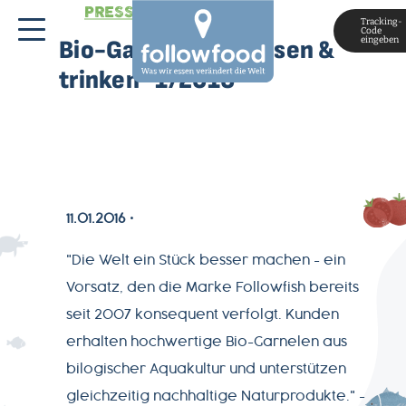
PRESSESTIMMEN
Tracking-
Code
eingeben
Bio-Garnelen in "essen &
trinken" 1/2016
11.01.2016
MAGAZIN
"Die Welt ein Stück besser machen - ein
ÜBER
Vorsatz, den die Marke Followfish bereits
UNS
seit 2007 konsequent verfolgt. Kunden
erhalten hochwertige Bio-Garnelen aus
bilogischer Aquakultur und unterstützen
PRODUKTWELT
gleichzeitig nachhaltige Naturprodukte." -