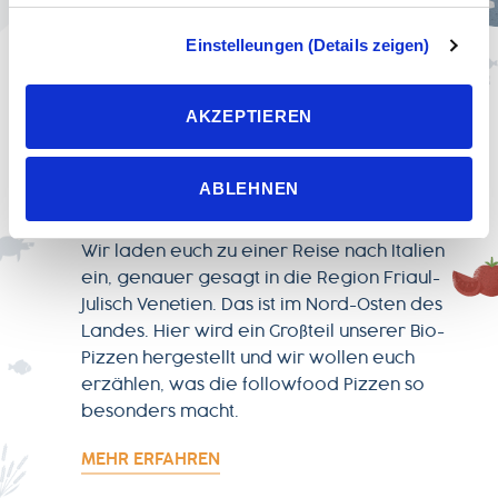
Einwilligung ist freiwillig, für die Nutzung des
Onlineangebots nicht erforderlich und kann jederzeit über
Einstelleungen (Details zeigen)
unsere Datenschutzeinstellungen widerrufen werden.
Wenn Sie das Banner mit „Ablehnen“ bestätigen, werden
AKZEPTIEREN
AKTUELLES
nur die notwendigen Cookies auf der Webseite gesetzt,
die für den störungsfreien Betrieb der Webseite und die
Pizza wie bei Mamma
Ermöglichung der Seitennavigation erforderlich sind.
ABLEHNEN
Natur
Wir laden euch zu einer Reise nach Italien
ein, genauer gesagt in die Region Friaul-
Julisch Venetien. Das ist im Nord-Osten des
Landes. Hier wird ein Großteil unserer Bio-
Pizzen hergestellt und wir wollen euch
erzählen, was die followfood Pizzen so
besonders macht.
MEHR ERFAHREN