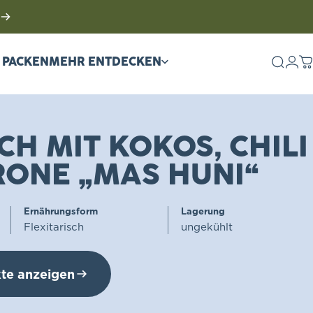
Logi
E PACKEN
MEHR ENTDECKEN
Such
W
PACKEN
MEHR ENTDECKEN
CH MIT KOKOS, CHILI
RONE „MAS HUNI“
Ernährungsform
Lagerung
Flexitarisch
ungekühlt
te anzeigen