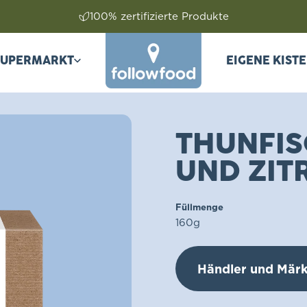
Transparent dank Tracking-Code
SUPERMARKT
EIGENE KIST
followfood
IM SUPERMARKT
EIGENE KISTE 
THUNFIS
UND ZIT
Füllmenge
160g
Händler und Märk