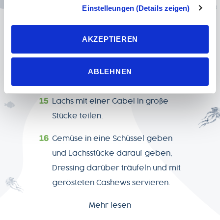
Onlineangebots nicht erforderlich und kann jederzeit über
Einstelleungen (Details zeigen)
goldbraun rösten.
unsere Datenschutzeinstellungen widerrufen werden.
Wenn Sie das Banner mit „Ablehnen“ bestätigen, werden
Cashewmus, Olivenöl,
AKZEPTIEREN
nur die notwendigen Cookies auf der Webseite gesetzt,
Chiliflocken, Rotweinessig und
die für den störungsfreien Betrieb der Webseite und die
Ermöglichung der Seitennavigation erforderlich sind.
restlichen Honig verrühren. Mit
ABLEHNEN
Salz und Pfeffer würzen.
Lachs mit einer Gabel in große
Stücke teilen.
Gemüse in eine Schüssel geben
und Lachsstücke darauf geben,
Dressing darüber träufeln und mit
gerösteten Cashews servieren.
Mehr lesen