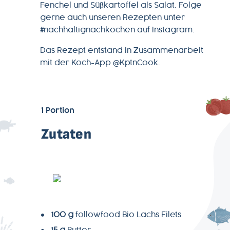
Fenchel und Süßkartoffel als Salat. Folge
gerne auch unseren Rezepten unter
#nachhaltignachkochen auf Instagram.
MAGAZIN
Das Rezept entstand in Zusammenarbeit
mit der Koch-App @KptnCook.
ÜBER
UNS
1
Portion
PRODUKTWELT
Zutaten
SERVICE
NEWSLETTER
100 g
followfood Bio Lachs Filets