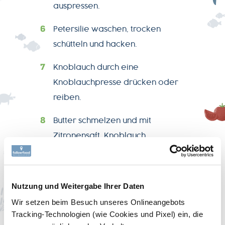
auspressen.
Petersilie waschen, trocken
schütteln und hacken.
Knoblauch durch eine
Knoblauchpresse drücken oder
reiben.
Butter schmelzen und mit
Zitronensaft, Knoblauch,
Petersilie und 3/4 des Honigs
mischen.
Nutzung und Weitergabe Ihrer Daten
Lachs auf ein Backpapier geben
Wir setzen beim Besuch unseres Onlineangebots
und mit Butter-Sauce beträufeln.
Tracking-Technologien (wie Cookies und Pixel) ein, die
Anschließend die Enden vom