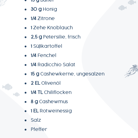
15 g
Butter
30 g
Honig
+49-
1/4
Zitrone
7541-
1
Zehe Knoblauch
2890-
2,5 g
Petersilie, frisch
0
1
Süßkartoffel
1/4
Fenchel
1/4
Radicchio Salat
15 g
Cashewkerne, ungesalzen
2 EL
Olivenöl
1/4 TL
Chiliflocken
8 g
Cashewmus
1 EL
Rotweinessig
Salz
Pfeffer