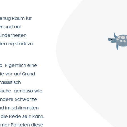
 genug Raum für
n und auf
Minderheiten
ierung stark zu
. Eigentlich eine
ie vor auf Grund
assistisch
bsuche, genauso wie
sondere Schwarze
nd im schlimmsten
z die Rede sein kann.
emer Parteien diese