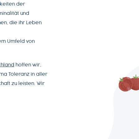
keiten der
inalität und
en, die ihr Leben
em Umfeld von
chland
hoffen wir,
ema Toleranz in aller
aft zu leisten. Wir