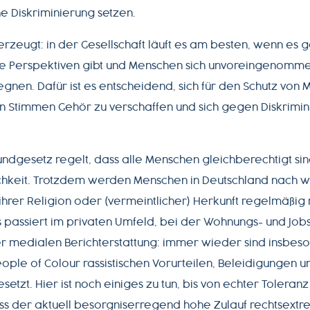
he Diskriminierung setzen.
erzeugt: in der Gesellschaft läuft es am besten, wenn es
ste Perspektiven gibt und Menschen sich unvoreingenomme
en. Dafür ist es entscheidend, sich für den Schutz von 
en Stimmen Gehör zu verschaffen und sich gegen Diskrimin
ndgesetz regelt, dass alle Menschen gleichberechtigt sind
chkeit. Trotzdem werden Menschen in Deutschland nach w
ihrer Religion oder (vermeintlicher) Herkunft regelmäßig r
as passiert im privaten Umfeld, bei der Wohnungs- und Jo
der medialen Berichterstattung: immer wieder sind insbe
ple of Colour rassistischen Vorurteilen, Beleidigungen u
setzt. Hier ist noch einiges zu tun, bis von echter Toleran
s der aktuell besorgniserregend hohe Zulauf rechtsextr