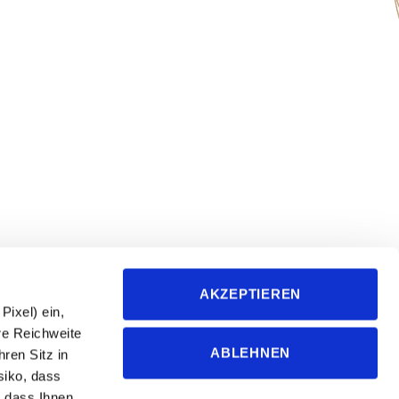
followfood GmbH
AKZEPTIEREN
Metzstraße 2
ixel) ein,
D-88045 Friedrichshafen
re Reichweite
ABLEHNEN
ren Sitz in
+49-7541-2890-0
siko, dass
info@followfood.de
 dass Ihnen