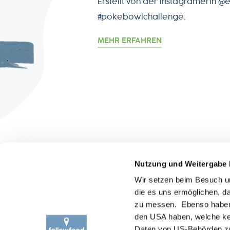
Erstellt von der Instagramerin @
#pokebowlchallenge.
MEHR ERFAHREN
ÜBER
Besuche uns auf:
Nutzung und Weitergabe 
Wer 
Wir setzen beim Besuch un
Prod
die es uns ermöglichen, 
Trac
zu messen. Ebenso haben wi
Fisch
den USA haben, welche ke
Impa
Daten von US-Behörden zu