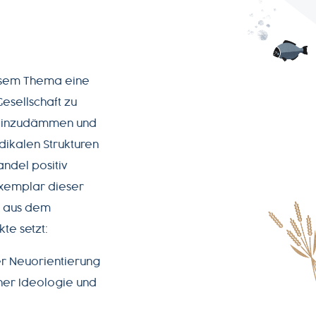
diesem Thema eine
esellschaft zu
n einzudämmen und
adikalen Strukturen
andel positiv
Exemplar dieser
g aus dem
te setzt:
er Neuorientierung
cher Ideologie und