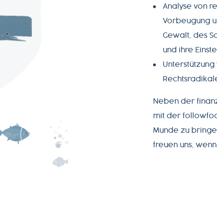
Analyse von r
Vorbeugung un
Gewalt, des S
und ihre Einst
Unterstützung
Rechtsradikale
Neben der finanz
mit der followfoo
Munde zu bringen
freuen uns, wenn 