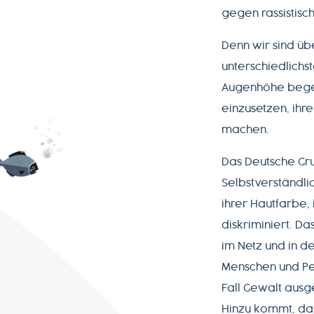
gegen rassistisc
Denn wir sind üb
unterschiedlich
Augenhöhe begegn
einzusetzen, ihr
machen.
Das Deutsche Gru
Selbstverständli
ihrer Hautfarbe, 
diskriminiert. D
im Netz und in 
Menschen und Peo
Fall Gewalt ausge
AGB
Hinzu kommt, das