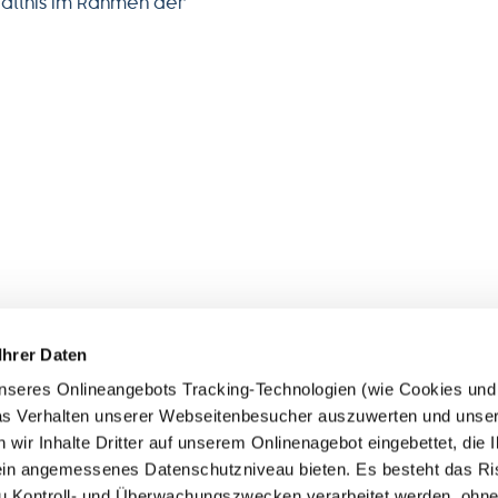
eatthis im Rahmen der
 FOLLOWFOOD
SERVICE
Ihrer Daten
wir sind
Impact-ABC
seres Onlineangebots Tracking-Technologien (wie Cookies und P
uktwelt
Händler
das Verhalten unserer Webseitenbesucher auszuwerten und unse
king-Code
FAQ
r Inhalte Dritter auf unserem Onlinenagebot eingebettet, die Ih
erei-Richtlinien
Jobs
in angemessenes Datenschutzniveau bieten. Es besteht das Ri
ct Report
Pressestimmen
 Kontroll- und Überwachungszwecken verarbeitet werden, ohne