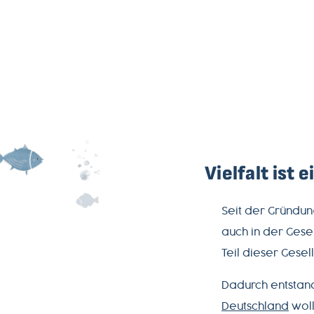
ÜBER
UNS
PRODUKTWELT
SERVICE
Vielfalt ist 
NEWSLETTER
Seit der Gründung
auch in der Gese
+49-
Teil dieser Gesell
7541-
2890-
Dadurch entstand
0
Deutschland
woll