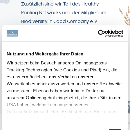
Zusätzlich sind wir Teil des Healthy
Printing Networks und der Mitglied im
Biodiversity in Good Company e.V.
Mehr lesen
Nutzung und Weitergabe Ihrer Daten
AGB
Wir setzen beim Besuch unseres Onlineangebots
Tracking-Technologien (wie Cookies und Pixel) ein, die
es uns ermöglichen, das Verhalten unserer
Datenschutz
Webseitenbesucher auszuwerten und unsere Reichweite
zu messen. Ebenso haben wir Inhalte Dritter auf
unserem Onlinenagebot eingebettet, die Ihren Sitz in den
Impressum
USA haben, welche kein angemessenes
Datenschutzniveau bieten. Es besteht das Risiko, dass
FISCH-REZEPT
Daten von US-Behörden zu Kontroll- und
Gourmet Garnelen-
Überwachungszwecken verarbeitet werden, ohne dass
Einwilligungsauswahl