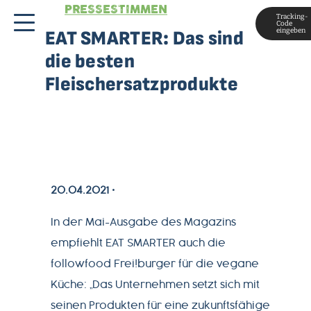
PRESSESTIMMEN
Tracking-
Code
eingeben
EAT SMARTER: Das sind
die besten
Fleischersatzprodukte
MAGAZIN
20.04.2021
In der Mai-Ausgabe des Magazins
ÜBER
empfiehlt EAT SMARTER auch die
UNS
followfood Frei!burger für die vegane
Küche: „Das Unternehmen setzt sich mit
PRODUKTWELT
seinen Produkten für eine zukunftsfähige