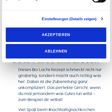
Verarbeitung Ihrer Daten zu den jeweiligen Zwecken. Die
Einwilligung ist freiwillig, für die Nutzung des
Onlineangebots nicht erforderlich und kann jederzeit über
Einstelleungen (Details zeigen)
unsere Datenschutzeinstellungen widerrufen werden.
Wenn Sie das Banner mit „Ablehnen“ bestätigen, werden
FISCH-REZEPT
AKZEPTIEREN
nur die notwendigen Cookies auf der Webseite gesetzt,
Bio Lachs Filets mit
die für den störungsfreien Betrieb der Webseite und die
Kartoffel Röstis, Rote
Ermöglichung der Seitennavigation erforderlich sind.
ABLEHNEN
Bete Püree und Erbsen
Dieses Bio Lachs Rezept schmeckt nicht nur
großartig, sondern macht auch richtig was
her. Dabei ist die Zubereitung ganz
unkompliziert. Das perfekte Gericht, wenn
du mal jemandem was Gutes tun willst –
zum Beispiel dir selbst!
Viel Spaß beim #nachhaltignachkochen.