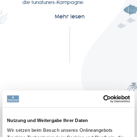
die tunatunes-Kampagne.
SERVICE
Mehr lesen
NEWSLETTER
+49-
7541-
2890-
0
FISCH-REZEPT
Lachs mit Honig-
Nutzung und Weitergabe Ihrer Daten
Orangen-Glasur und
Wir setzen beim Besuch unseres Onlineangebots