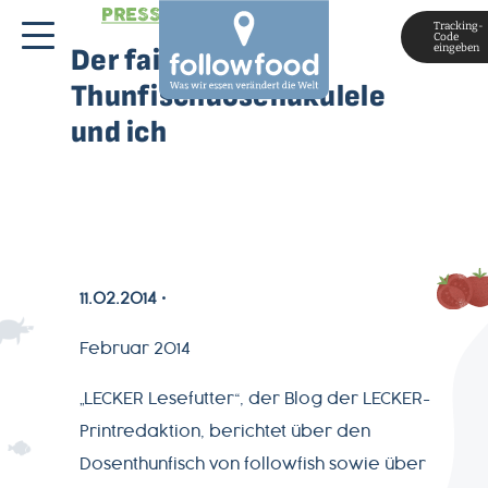
PRESSESTIMMEN
Tracking-
Code
eingeben
Der faire Fisch, die
Thunfischdosenukulele
und ich
MAGAZIN
11.02.2014
ÜBER
Februar 2014
UNS
„LECKER Lesefutter“, der Blog der LECKER-
Printredaktion, berichtet über den
PRODUKTWELT
Dosenthunfisch von followfish sowie über