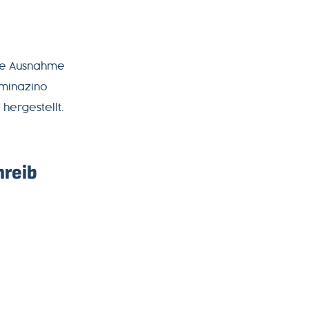
ige Ausnahme
ominazino
 hergestellt.
hreib