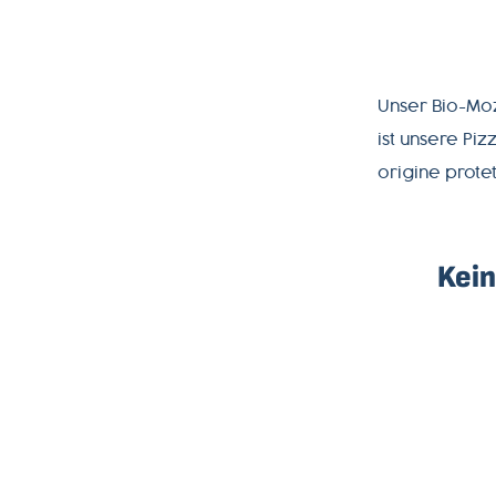
PRODUKTWELT
SERVICE
Unser Bio-Moz
ist unsere Pi
NEWSLETTER
origine protet
+49-
Kein
7541-
2890-
0