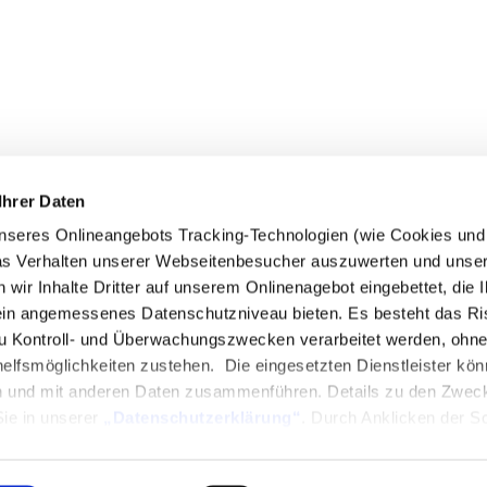
 FOLLOWFOOD
SERVICE
Ihrer Daten
wir sind
Impact-ABC
seres Onlineangebots Tracking-Technologien (wie Cookies und P
uktwelt
Händler
das Verhalten unserer Webseitenbesucher auszuwerten und unse
king-Code
FAQ
r Inhalte Dritter auf unserem Onlinenagebot eingebettet, die Ih
erei-Richtlinien
Jobs
in angemessenes Datenschutzniveau bieten. Es besteht das Ri
ct Report
Pressestimmen
 Kontroll- und Überwachungszwecken verarbeitet werden, ohne
lfsmöglichkeiten zustehen. Die eingesetzten Dienstleister kön
ne-Shop
Newsletter
n und mit anderen Daten zusammenführen. Details zu den Zwec
Sie in unserer
„Datenschutzerklärung“
. Durch Anklicken der Sc
Auswählen einzelner Cookies bzw. Dienste (Kategorien) in den Ei
illigung zur Verarbeitung Ihrer Daten zu den jeweiligen Zwecken. 