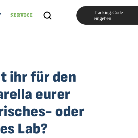
Tracking-Code
T
SERVICE
eingeben
 ihr für den
rella eurer
erisches- oder
les Lab?