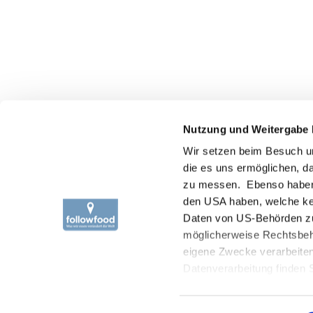
ÜBER
Besuche uns auf:
Nutzung und Weitergabe 
Wer 
Wir setzen beim Besuch un
Prod
die es uns ermöglichen, 
Trac
zu messen. Ebenso haben wi
Fisch
den USA haben, welche ke
Impa
Daten von US-Behörden zu
möglicherweise Rechtsbehe
Onli
eigene Zwecke verarbeite
Datenverarbeitung finden 
„akzeptieren“ oder durch 
erteilen Sie uns Ihre Einw