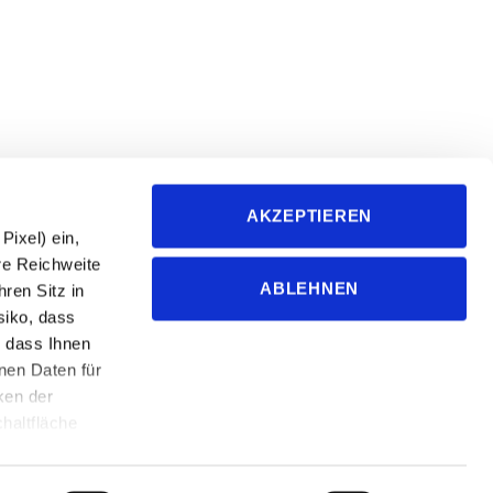
followfood GmbH
AKZEPTIEREN
Metzstraße 2
ixel) ein,
D-88045 Friedrichshafen
re Reichweite
ABLEHNEN
ren Sitz in
+49-7541-2890-0
siko, dass
info@followfood.de
 dass Ihnen
nen Daten für
Presseanfragen an:
ken der
presse@followfood.de
haltfläche
nstellungen,
Die