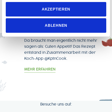
Wenn Sie das Banner mit „Ablehnen“ bestätigen, werden
gerösteten Karotten &
AKZEPTIEREN
nur die notwendigen Cookies auf der Webseite gesetzt,
die für den störungsfreien Betrieb der Webseite und die
Ziegenkäse
Ermöglichung der Seitennavigation erforderlich sind.
ABLEHNEN
Wie wäre es mit einem Rote-Beete-Salat
mit gerösteten Karotten und Ziegenkäse?
Da braucht man eigentlich nicht mehr
sagen als: Guten Appetit! Das Rezept
entstand in Zusammenarbeit mit der
Koch-App @KptnCook.
MEHR ERFAHREN
Besuche uns auf: