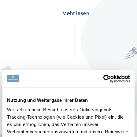
SERVICE
Mehr lesen
NEWSLETTER
+49-
7541-
2890-
0
DIE BEWEGUNG
Nutzung und Weitergabe Ihrer Daten
Für mehr Vielfalt in
Wir setzen beim Besuch unseres Onlineangebots
Tracking-Technologien (wie Cookies und Pixel) ein, die
der Welt
es uns ermöglichen, das Verhalten unserer
Webseitenbesucher auszuwerten und unsere Reichweite
Eine Pizza mit Regenbogenfarben? 1%