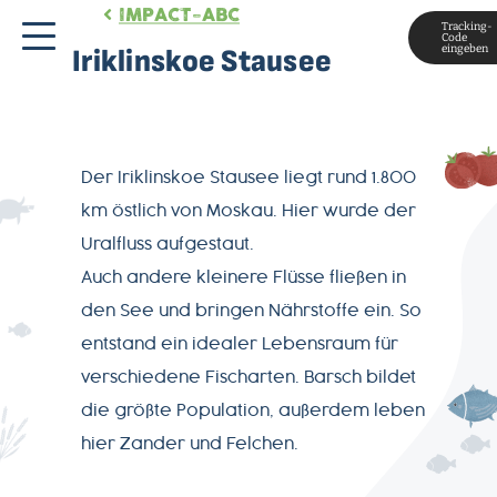
IMPACT-ABC
Tracking-
Code
eingeben
Iriklinskoe Stausee
Der Iriklinskoe Stausee liegt rund 1.800
km östlich von Moskau. Hier wurde der
Uralfluss aufgestaut.
MAGAZIN
Auch andere kleinere Flüsse fließen in
den See und bringen Nährstoffe ein. So
ÜBER
entstand ein idealer Lebensraum für
UNS
verschiedene Fischarten. Barsch bildet
die größte Population, außerdem leben
PRODUKTWELT
hier Zander und Felchen.