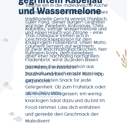
gegrilltem Kabeljau
Tauche ein in die maledivische Küche
und Wassermelone
mit einem köstlichen Mas Huni! Dieses
traditionelle Gericht vereint Thunfisch,
Guter Fang, dieser Burger! Gegrillter
würzige Zwiebeln, Kokosnuss, Chilis
Kabeljau, saftige Wassermelone und
und einen Hauch von Zitrone – eine
Thai-Chilisauce treffen sich in
Geschmacksexplosion für den
knusprigem Fladenbrot. Unser Motto
Gaumen! Serviert auf warmem,
ist zwar #nachhaltignachkochen, hier
fluffigem Roshi, dem beliebten
aber eher nachhaltig nachgrillen.
Fladenbrot, wirst du jeden Bissen
genießen. Die Kombination aus
Das Rezept entstand in
herzhaft und frisch macht Mas Huni
Zusammenarbeit mit der Koch-App
zum perfekten Snack für jede
@KptnCook.
Gelegenheit. Ob zum Frühstück oder
MEHR ERFAHREN
als leichtes Mittagessen, ein wenig
knackigen Salat dazu und du bist im
Food-Himmel. Lass dich entführen
und genieße den Geschmack der
Malediven!