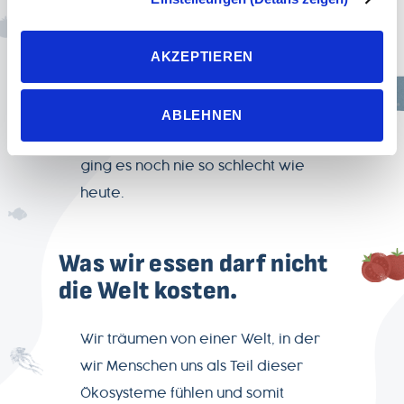
unsere Datenschutzeinstellungen widerrufen werden.
die Folgen für die marinen
Wenn Sie das Banner mit „Ablehnen“ bestätigen, werden
Ökosysteme verstärken sich jährlich.
AKZEPTIEREN
nur die notwendigen Cookies auf der Webseite gesetzt,
die für den störungsfreien Betrieb der Webseite und die
Es steht fest: Es waren noch nie so
Ermöglichung der Seitennavigation erforderlich sind.
wenig Fische in den Meeren wie
ABLEHNEN
heute und den marinen Ökosystemen
ging es noch nie so schlecht wie
heute.
Was wir essen darf nicht
die Welt kosten.
Wir träumen von einer Welt, in der
wir Menschen uns als Teil dieser
Ökosysteme fühlen und somit