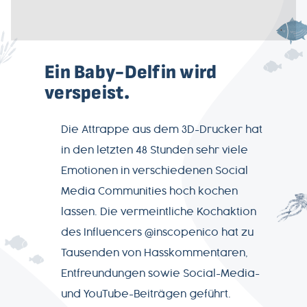
PRODUKTWELT
Ein Baby-Delfin wird
SERVICE
verspeist.
NEWSLETTER
Die Attrappe aus dem 3D-Drucker hat
in den letzten 48 Stunden sehr viele
Emotionen in verschiedenen Social
Media Communities hoch kochen
+49-
lassen. Die vermeintliche Kochaktion
7541-
des Influencers @inscopenico hat zu
2890-
Tausenden von Hasskommentaren,
0
Entfreundungen sowie Social-Media-
und YouTube-Beiträgen geführt.